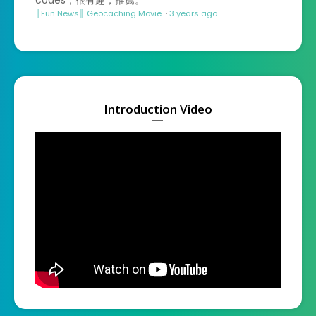
║Fun News║ Geocaching Movie
·
3 years ago
Introduction Video