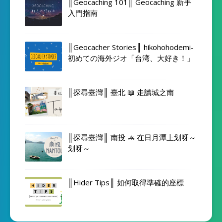
║Geocaching 101║ Geocaching 新手
入門指南
║Geocacher Stories║ hikohohodemi-
初めての海外ジオ「台湾、大好き！」
║探尋臺灣║ 臺北 📖 走讀城之南
║探尋臺灣║ 南投 🚣 在日月潭上划呀～
划呀～
║Hider Tips║ 如何取得準確的座標