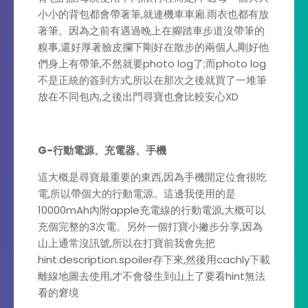
小小的背包都會帶著筆,就連機車車廂.雨衣也都有放
著筆。因為之前有遇過晚上在腳踏車步道沒帶筆的
糗事,還好厚著臉皮攔下剛好在散步的兩個人,剛好他
們身上有帶筆,不然就要photo log了;而photo log
不是正統的簽到方式,所以在那次之後就買了一堆筆
放在不同包內,之後出門尋寶也會比較安心XD
G-行動電源、充電器、手機
這大概是尋寶最重要的東西,因為手機開定位會很吃
電,所以帶個大的行動電源。這邊我使用的是
10000mAh內附apple充電線的行動電源,大概可以
充個完整的3次電。另外一個打寶小撇步分享,因為
山上通常沒訊號,所以在打寶前我會先把
hint.description.spoiler存下來,然後用cachly下載
離線地圖去使用,才不會發生到山上了要看hint無法
看的窘境