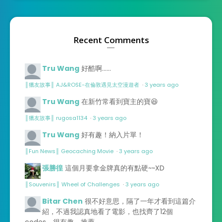
Recent Comments
Tru Wang
好酷啊……
║獵友故事║ AJ&ROSE-在倫敦遇見太空漫遊者
·
3 years ago
Tru Wang
在新竹常看到寶主的寶😆
║獵友故事║ rugosa1134
·
3 years ago
Tru Wang
好有趣！納入片單！
║Fun News║ Geocaching Movie
·
3 years ago
張勝徨
這個月要拿金牌真的有點硬~~XD
║Souvenirs║ Wheel of Challenges
·
3 years ago
Bitar Chen
很不好意思，隔了一年才看到這篇介
紹，不過我認真地看了電影，也找齊了12個
codes，很有趣，推薦。