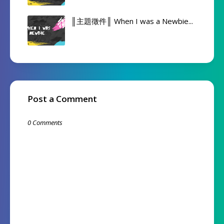
║主題徵件║ When I was a Newbie...
Post a Comment
0 Comments