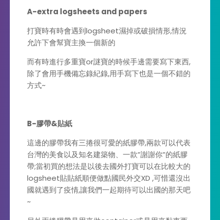
A-extra logsheets and papers
打寶時有時會遇到logsheet濕掉或破損情形,情況
允許下會幫寶主換一個新的
而有時進行多重寶or謎寶的時候手邊需要寫下東西,
除了會用手機備忘錄紀錄,用手寫下也是一個不錯的
方式~
B-膠帶&貼紙
這邊的膠帶我有三捲很可愛的紙膠帶,兩款可以代表
台灣的美食以及知名建築物、一款”謝謝你”的紙膠
帶;當初買的想法是以後去國外打寶可以在比較大的
logsheet貼貼紙順便做點國民外交XD ,可惜還沒出
國就遇到了疫情,讓我們一起期待可以出國的那天吧
~