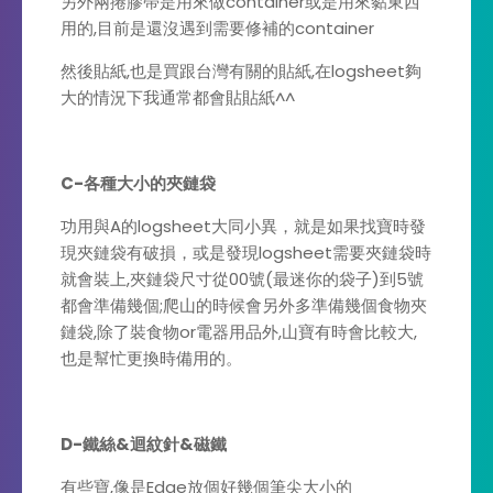
另外兩捲膠帶是用來做container或是用來黏東西
用的,目前是還沒遇到需要修補的container
然後貼紙,也是買跟台灣有關的貼紙,在logsheet夠
大的情況下我通常都會貼貼紙^^
C-各種大小的夾鏈袋
功用與A的logsheet大同小異，就是如果找寶時發
現夾鏈袋有破損，或是發現logsheet需要夾鏈袋時
就會裝上,夾鏈袋尺寸從00號(最迷你的袋子)到5號
都會準備幾個;爬山的時候會另外多準備幾個食物夾
鏈袋,除了裝食物or電器用品外,山寶有時會比較大,
也是幫忙更換時備用的。
D-鐵絲&迴紋針&磁鐵
有些寶,像是Edge放個好幾個筆尖大小的