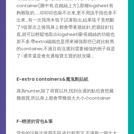
container(圖中有,在鐵絲上方),那種logsheet有
夠難取的……叩叩叩也敲不出來,更不用說手指也拿不
出來…有一次我用木筷子試著取出,結果筷子竟然斷
了!!從那次之後我身上都會帶著迴紋針,把迴紋針拉
直,就可以輕鬆地取出logsheet囉!長鐵絲的功能也
差不多;帶extra磁鐵也是用來補強那些已經比較舊
的container,不過目前沒遇到需要補強的例子就是
了~通常還是會先通報寶主寶的狀況囉…
E-extra containers&魔鬼氈貼紙
身為hunter,除了尋寶以外,找到合適的點也會想藏
幾個寶,所以身上都會帶幾個大大小小container
F-輕便的背包&筆
背包的話每次使用不同,依行程而定,不過每一個大大