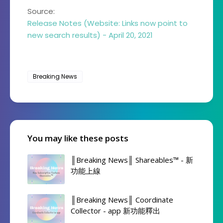
Source:
Release Notes (Website: Links now point to
new search results) - April 20, 2021
Breaking News
You may like these posts
║Breaking News║ Shareables™ - 新
功能上線
║Breaking News║ Coordinate
Collector - app 新功能釋出