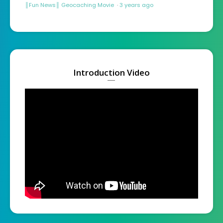
║Fun News║ Geocaching Movie
·
3 years ago
Introduction Video