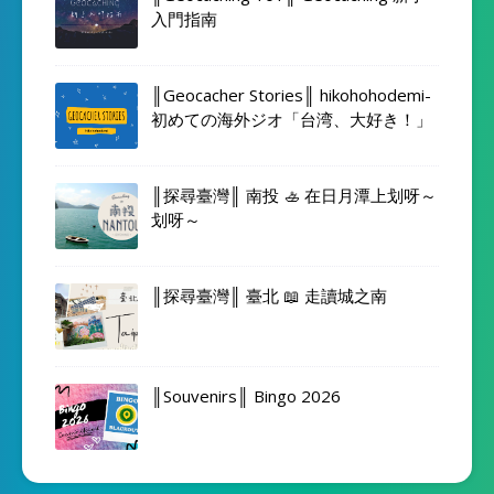
入門指南
║Geocacher Stories║ hikohohodemi-
初めての海外ジオ「台湾、大好き！」
║探尋臺灣║ 南投 🚣 在日月潭上划呀～
划呀～
║探尋臺灣║ 臺北 📖 走讀城之南
║Souvenirs║ Bingo 2026