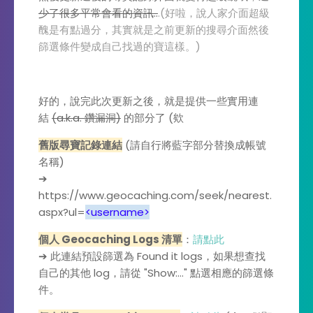
少了很多平常會看的資訊..
.(好啦，說人家介面超級
醜是有點過分，其實就是之前更新的搜尋介面然後
篩選條件變成自己找過的寶這樣。)
好的，說完此次更新之後，就是提供一些實用連
結
(a.k.a. 鑽漏洞)
的部分了 (欸
舊版尋寶記錄連結
(請自行將藍字部分替換成帳號
名稱)
➔
https://www.geocaching.com/seek/nearest.
aspx?ul=
<username>
個人 Geocaching Logs 清單
：
請點此
➔ 此連結預設篩選為 Found it logs，如果想查找
自己的其他 log，請從 "Show:..." 點選相應的篩選條
件。