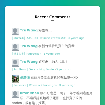
Recent Comments
Tru Wang
好酷啊……
║獵友故事║ AJ&ROSE-在倫敦遇見太空漫遊者
·
3 years ago
Tru Wang
在新竹常看到寶主的寶😆
║獵友故事║ rugosa1134
·
3 years ago
Tru Wang
好有趣！納入片單！
║Fun News║ Geocaching Movie
·
3 years ago
張勝徨
這個月要拿金牌真的有點硬~~XD
║Souvenirs║ Wheel of Challenges
·
3 years ago
Bitar Chen
很不好意思，隔了一年才看到這篇介
紹，不過我認真地看了電影，也找齊了12個
codes，很有趣，推薦。