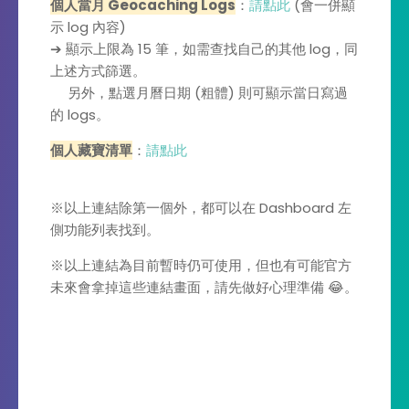
個人當月 Geocaching Logs
：
請點此
(會一併顯
示 log 內容)
➔ 顯示上限為 15 筆，如需查找自己的其他 log，同
上述方式篩選。
另外，點選月曆日期 (粗體) 則可顯示當日寫過
的 logs。
個人藏寶清單
：
請點此
※以上連結除第一個外，都可以在 Dashboard 左
側功能列表找到。
※以上連結為目前暫時仍可使用，但也有可能官方
未來會拿掉這些連結畫面，請先做好心理準備 😂。